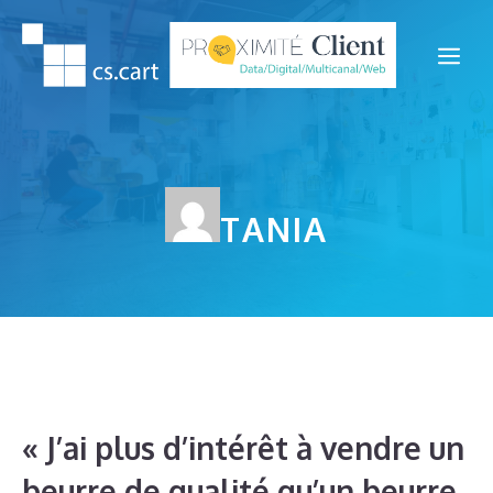
Aller
au
Me
contenu
TANIA
« J’ai plus d’intérêt à vendre un
beurre de qualité qu’un beurre